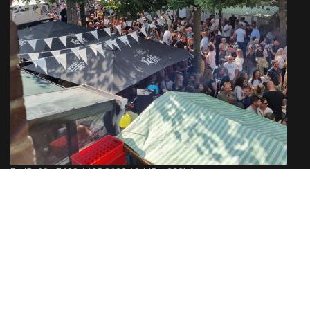
Ecd5a00a E480 4425 8638 13dd5ca222b6