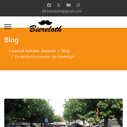
biereloth@gmail.com
Blog
U bevindt zich hier:
Biereloth
Blog
De eerste brouwerijen zijn bevestigd