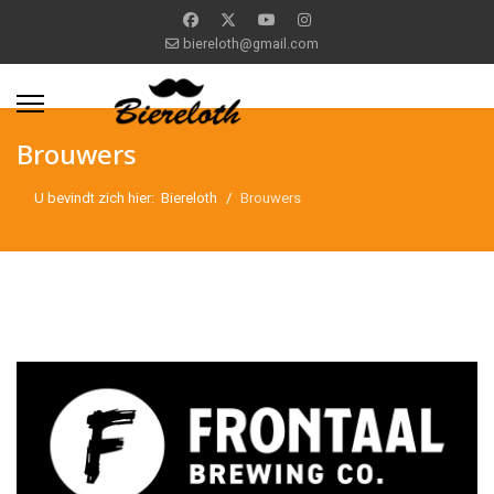
biereloth@gmail.com
Brouwers
U bevindt zich hier:
Biereloth
Brouwers