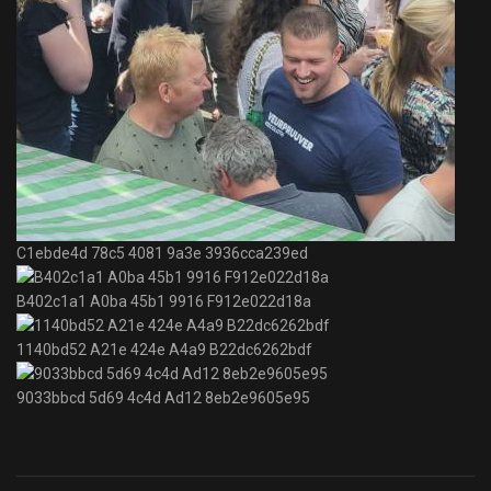
C1ebde4d 78c5 4081 9a3e 3936cca239ed
B402c1a1 A0ba 45b1 9916 F912e022d18a
1140bd52 A21e 424e A4a9 B22dc6262bdf
9033bbcd 5d69 4c4d Ad12 8eb2e9605e95