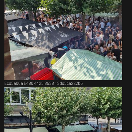
Ecd5a00a E480 4425 8638 13dd5ca222b6