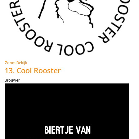
Zoom
Bekijk
13. Cool Rooster
Brouwer