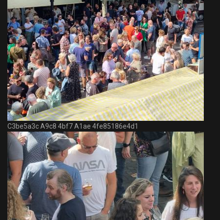
C3be5a3c A9c8 4bf7 A1ae 4fe85186e4d1