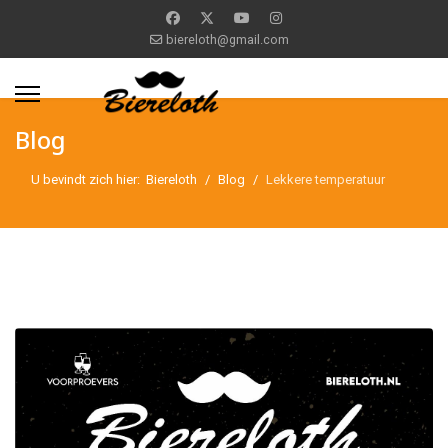
biereloth@gmail.com
Blog
U bevindt zich hier:
Biereloth
Blog
Lekkere temperatuur