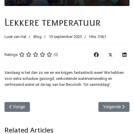
Lekkere temperatuur
Luuk van Hal
Blog
10 september 2023
Hits: 2561
Ratings
(0)
Vandaag is het dan zo ver en we krijgen fantastisch weer! We hebben
voor extra schaduw gezorgd, verkoelende waterverneveling en
verfrissend water uit de tap van bar Becoloth. Tot vanmiddag!
Vorig artikel: Biereloth 2024 aankondiging
Volgende artikel
Vorige
Volgende
Related Articles